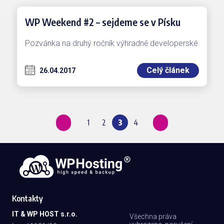
WP Weekend #2 – sejdeme se v Písku
Pozvánka na druhý ročník výhradně developerské
akce, která se bude konat o víkendu 20.5.2017
tentokrát v Technologickém centru v Písku….
Celý článek
26.04.2017
1
2
3
4
Kontakty
IT & WP HOST s.r.o.
Všechna práva