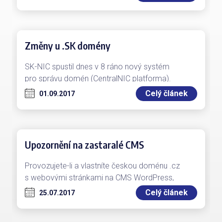
Změny u .SK domény
SK-NIC spustil dnes v 8 ráno nový systém
pro správu domén (CentralNIC platforma).
V našem systému (www.regni.cz) jsme provedli
Celý článek
01.09.2017
patřičné…
Upozornění na zastaralé CMS
Provozujete-li a vlastníte českou doménu .cz
s webovými stránkami na CMS WordPress,
možná jste dostali stejné upozornění od CSIRT.CZ
Celý článek
25.07.2017
a…