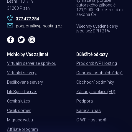
vyhrazena, porušení
Lesní 1131/19
autorského zákona č.
31200 Plzeň
121/2000 Sb. se trestá dle
zákona ČR.
377 477 284
podpora@wp-hosting.cz
Všechny uvedené ceny
jsou bez DPH 21%
Mohlo by Vás zajímat
Důležité odkazy
Virtuální server se správou
Proč chtít WP Hosting
Virtuální servery
Ochrana osobních údajů
Dedikované servery
Obchodní podmínky
LiteSpeed server
Zásady cookies (EU)
Ceník služeb
Podpora
Ceník domén
Kariera u nás
Migrace webu
O WP Hosting ®
Affiliate program