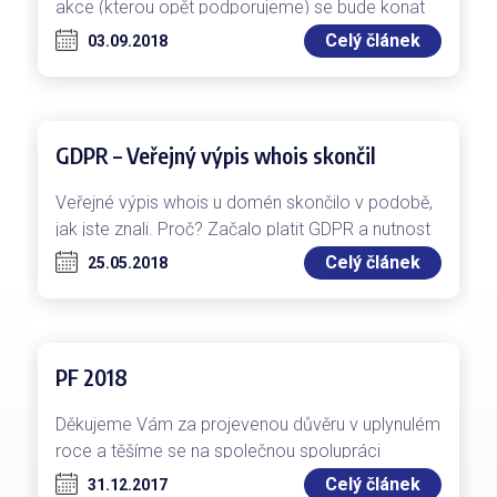
akce (kterou opět podporujeme) se bude konat
o víkendu 6.10.2018 tentokrát v Cowo CB
Celý článek
03.09.2018
(Široká…
GDPR – Veřejný výpis whois skončil
Veřejné výpis whois u domén skončilo v podobě,
jak jste znali. Proč? Začalo platit GDPR a nutnost
aplikovat toto nařízení se…
Celý článek
25.05.2018
PF 2018
Děkujeme Vám za projevenou důvěru v uplynulém
roce a těšíme se na společnou spolupráci
v novém roce 2018. Současně Vám…
Celý článek
31.12.2017