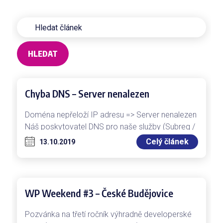
HLEDAT
Chyba DNS – Server nenalezen
Doména nepřeloží IP adresu => Server nenalezen
Náš poskytovatel DNS pro naše služby (Subreg /
Gransy s.r.o.) zjsitil, že Google…
Celý článek
13.10.2019
WP Weekend #3 – České Budějovice
Pozvánka na třetí ročník výhradně developerské