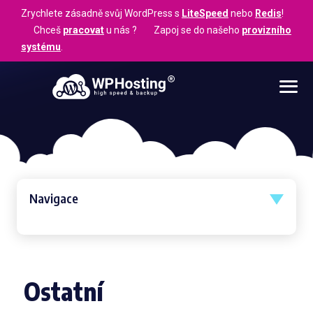
Zrychlete zásadně svůj WordPress s
LiteSpeed
nebo
Redis
!
Chceš
pracovat
u nás ? Zapoj se do našeho
provizního
systému
.
Navigace
Ostatní