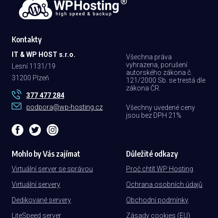
Kontakty
IT & WP HOST s.r.o.
Všechna práva
vyhrazena, porušení
Lesní 1131/19
autorského zákona č.
31200 Plzeň
121/2000 Sb. se trestá dle
zákona ČR.
377 477 284
podpora@wp-hosting.cz
Všechny uvedené ceny
jsou bez DPH 21%
Mohlo by Vás zajímat
Důležité odkazy
Virtuální server se správou
Proč chtít WP Hosting
Virtuální servery
Ochrana osobních údajů
Dedikované servery
Obchodní podmínky
LiteSpeed server
Zásady cookies (EU)