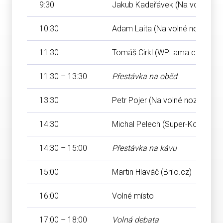
9:30
Jakub Kadeřávek (Na volné noz
10:30
Adam Laita (Na volné noze)
11:30
Tomáš Cirkl (WPLama.cz)
11:30 – 13:30
Přestávka na oběd
13:30
Petr Pojer (Na volné noze)
14:30
Michal Pelech (Super-Koderi.cz
14:30 – 15:00
Přestávka na kávu
15:00
Martin Hlaváč (Brilo.cz)
16:00
Volné místo
17:00 – 18:00
Volná debata