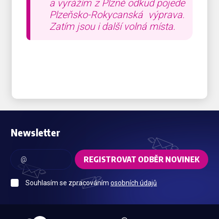
a vyrážím z Plzně odkud pojede
Plzeňsko-Rokycanská výprava.
Zatím jsou i další volná místa.
Newsletter
REGISTROVAT ODBĚR NOVINEK
Souhlasím se zpracováním
osobních údajů