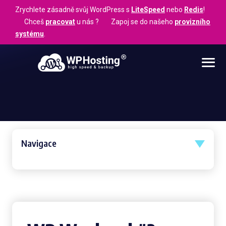
Zrychlete zásadně svůj WordPress s
LiteSpeed
nebo
Redis
!
Chceš
pracovat
u nás ? Zapoj se do našeho
provizního
systému
.
Navigace