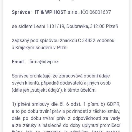
Správce: IT & WP HOST s.r.o.
, IČO 06001637
se sídlem Lesní 1131/19, Doubravka, 312 00 Plzeň
zapsaný pod spisovou značkou C 34432 vedenou
u Krajským soudem v Plzni
Email:
firma@itwp.cz
Správce prohlašuje, že zpracovává osobní údaje
svých klientů, případně dodavatelů a jiných osob
(dále jen „subjekt údajů“), k těmto účelům:
1) plnění smlouvy dle čl. 6 odst. 1 písm. b) GDPR,
a to po dobu trvání práv a povinností z těchto smluv,
dále po dobu trvání práv z odpovědnosti za vady
a ze záruky a následně do doby uplynutí promlčecí