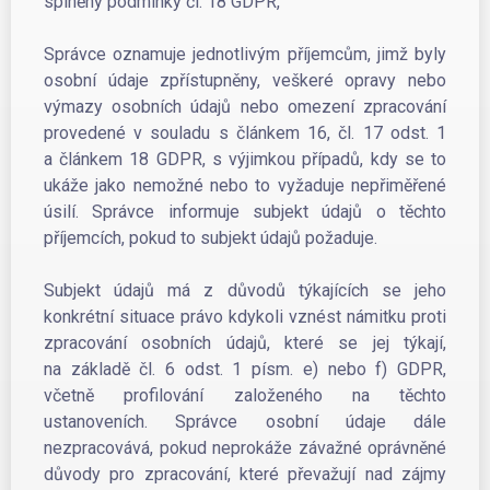
splněny podmínky čl. 18 GDPR,
Správce oznamuje jednotlivým příjemcům, jimž byly
osobní údaje zpřístupněny, veškeré opravy nebo
výmazy osobních údajů nebo omezení zpracování
provedené v souladu s článkem 16, čl. 17 odst. 1
a článkem 18 GDPR, s výjimkou případů, kdy se to
ukáže jako nemožné nebo to vyžaduje nepřiměřené
úsilí. Správce informuje subjekt údajů o těchto
příjemcích, pokud to subjekt údajů požaduje.
Subjekt údajů má z důvodů týkajících se jeho
konkrétní situace právo kdykoli vznést námitku proti
zpracování osobních údajů, které se jej týkají,
na základě čl. 6 odst. 1 písm. e) nebo f) GDPR,
včetně profilování založeného na těchto
ustanoveních. Správce osobní údaje dále
nezpracovává, pokud neprokáže závažné oprávněné
důvody pro zpracování, které převažují nad zájmy