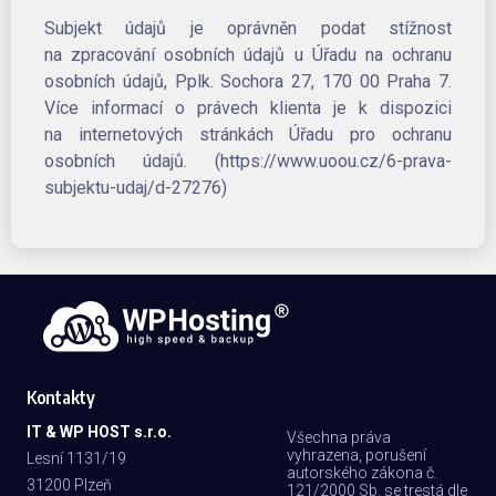
Subjekt údajů je oprávněn podat stížnost
na zpracování osobních údajů u Úřadu na ochranu
osobních údajů, Pplk. Sochora 27, 170 00 Praha 7.
Více informací o právech klienta je k dispozici
na internetových stránkách Úřadu pro ochranu
osobních údajů. (https://www.uoou.cz/6-prava-
subjektu-udaj/d-27276)
Kontakty
IT & WP HOST s.r.o.
Všechna práva
vyhrazena, porušení
Lesní 1131/19
autorského zákona č.
31200 Plzeň
121/2000 Sb. se trestá dle