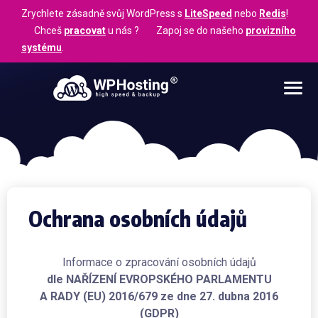
Zrychlete zásadně svůj WordPress s
LiteSpeed
nebo
Redis
!
Chceš
pracovat
u nás ? Zapoj se do našeho
provizního
systému
.
Ochrana osobních údajů
Informace o zpracování osobních údajů
dle NAŘÍZENÍ EVROPSKÉHO PARLAMENTU
A RADY (EU) 2016/679 ze dne 27. dubna 2016
(GDPR)