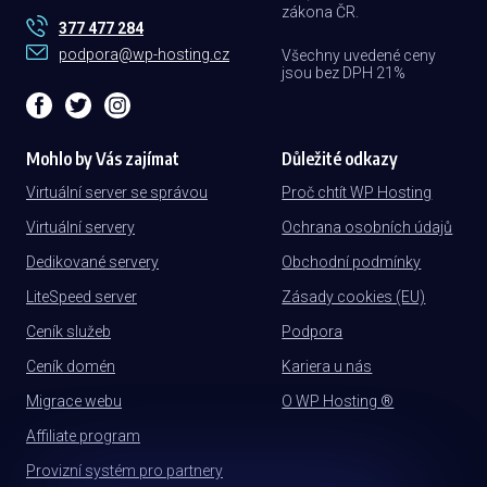
zákona ČR.
377 477 284
podpora@wp-hosting.cz
Všechny uvedené ceny
jsou bez DPH 21%
Mohlo by Vás zajímat
Důležité odkazy
Virtuální server se správou
Proč chtít WP Hosting
Virtuální servery
Ochrana osobních údajů
Dedikované servery
Obchodní podmínky
LiteSpeed server
Zásady cookies (EU)
Ceník služeb
Podpora
Ceník domén
Kariera u nás
Migrace webu
O WP Hosting ®
Affiliate program
Provizní systém pro partnery