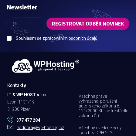
Newsletter
REGISTROVAT ODBĚR NOVINEK
Souhlasím se zpracováním
osobních údajů
Kontakty
IT & WP HOST s.r.o.
Všechna práva
vyhrazena, porušení
Lesní 1131/19
autorského zákona č.
31200 Plzeň
121/2000 Sb. se trestá dle
zákona ČR.
377 477 284
podpora@wp-hosting.cz
Všechny uvedené ceny
jsou bez DPH 21%