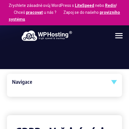
Zrychlete zásadně svůj WordPress s
LiteSpeed
nebo
Redis
!
Chceš
pracovat
u nás ? Zapoj se do našeho
provizního
systému
.
Navigace