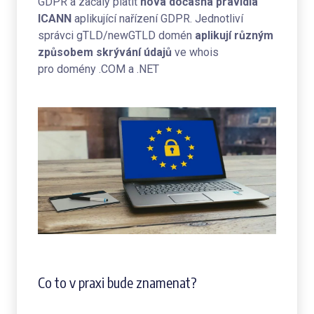
GDPR a začaly platit
nová dočasná pravidla
ICANN
aplikující nařízení GDPR. Jednotliví
správci gTLD/newGTLD domén
aplikují různým
způsobem skrývání údajů
ve whois
pro domény .COM a .NET
Co to v praxi bude znamenat?