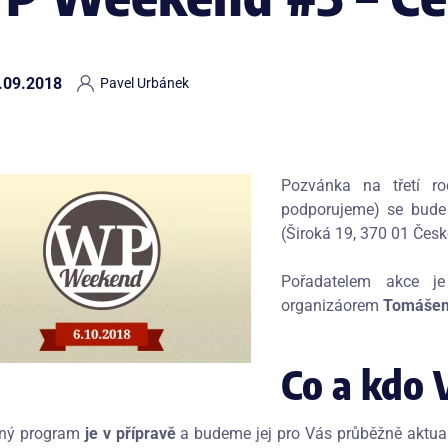
.09.2018
Pavel Urbánek
Pozvánka na třetí r
podporujeme) se bude
(Široká 19, 370 01 Čes
Pořadatelem akce j
organizáorem
Tomášem
Co a kdo 
ný program
je v přípravě
a budeme jej pro Vás průběžně aktua