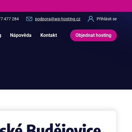
77 477 284
podpora@wp-hosting.cz
Přihlásit se
g
Nápověda
Kontakt
Objednat hosting
ské Budějovice