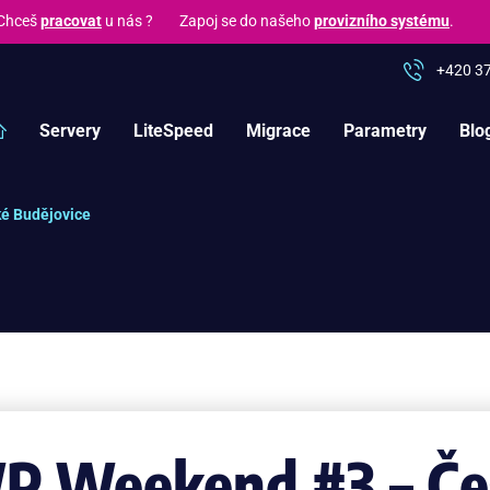
hceš
pracovat
u nás ? Zapoj se do našeho
provizního systému
.
+420 3
Servery
LiteSpeed
Migrace
Parametry
Blo
é Budějovice
P Weekend #3 – Če