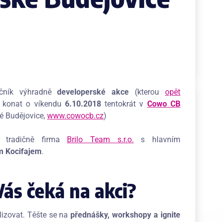
očník výhradně
developerské akce
(kterou
opět
 konat o víkendu
6.10.2018
tentokrát v
Cowo CB
ké Budějovice,
www.cowocb.cz
)
e tradičně firma
Brilo Team s.r.o.
s hlavním
 Kocifajem
.
Vás čeká na akci?
lizovat. Těšte se na
přednášky, workshopy a ignite