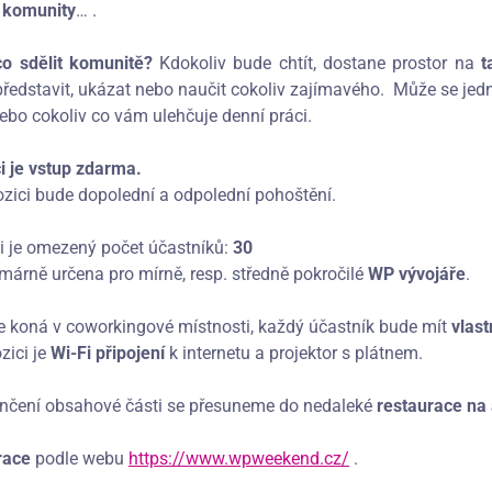
z komunity
… .
o sdělit komunitě?
Kdokoliv bude chtít, dostane prostor na
t
ředstavit, ukázat nebo naučit cokoliv zajímavého. Může se jedna
ebo cokoliv co vám ulehčuje denní práci.
i je vstup zdarma.
ozici bude dopolední a odpolední pohoštění.
i je omezený počet účastníků:
30
imárně určena pro mírně, resp. středně pokročilé
WP vývojáře
.
e koná v coworkingové místnosti, každý účastník bude mít
vlast
zici je
Wi-Fi připojení
k internetu a projektor s plátnem.
nčení obsahové části se přesuneme do nedaleké
restaurace na 
race
podle webu
https://www.wpweekend.cz/
.