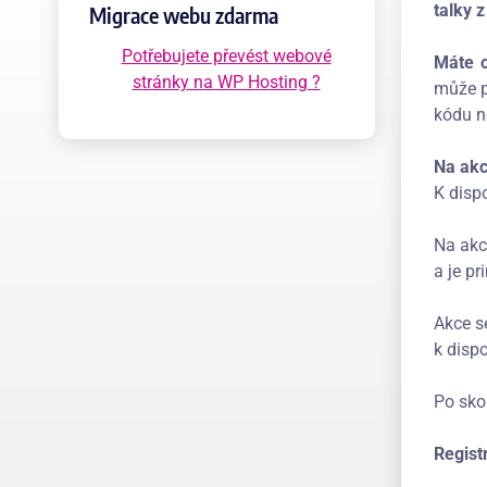
talky 
Migrace webu zdarma
Potřebujete převést webové
Máte c
stránky na WP Hosting ?
může p
kódu n
Na akc
K disp
Na akc
a je pr
Akce s
k dispo
Po sko
Regist