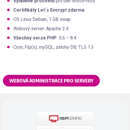
Vyladěné prostředí
pro běh WordPress
Certifikáty Let´s Encrypt zdarma
OS Linux Debian, 1 GB swap
Webový server: Apache 2.4
Všechny verze PHP
5.6 – 8.4
Cron, Ftp(s), mySQL, zálohy DB, TLS 1.3
WEBOVÁ ADMINISTRACE PRO SERVERY