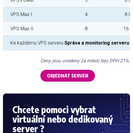
VPS Power
3
6 G
VPS Max I
4
8 G
VPS Max II
8
16 
Ke každému VPS serveru
Správa a monitoring serveru
s
Ceny jsou uvedeny za měsíc bez DPH 21%.
OBJEDNAT SERVER
Chcete pomoci vybrat
virtuální nebo dedikovaný
server ?