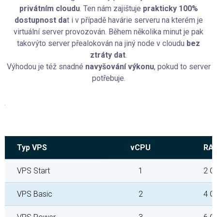
privátním cloudu
. Ten nám zajištuje
prakticky 100%
dostupnost da
t i v případě havárie serveru na kterém je
virtuální server provozován. Během několika minut je pak
takovýto server přealokován na jiný node v cloudu
bez
ztráty dat
.
Výhodou je též snadné
navyšování výkonu
, pokud to server
potřebuje.
Typ VPS
vCPU
RA
VPS Start
1
2 G
VPS Basic
2
4 G