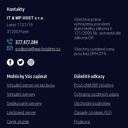
Kontakty
IT & WP HOST s.r.o.
Všechna práva
vyhrazena, porušení
Lesní 1131/19
autorského zákona č.
31200 Plzeň
121/2000 Sb. se trestá dle
zákona ČR.
377 477 284
podpora@wp-hosting.cz
Všechny uvedené ceny
jsou bez DPH 21%
Mohlo by Vás zajímat
Důležité odkazy
Virtuální server se správou
Proč chtít WP Hosting
Virtuální servery
Ochrana osobních údajů
Dedikované servery
Obchodní podmínky
LiteSpeed server
Zásady cookies (EU)
Ceník služeb
Podpora