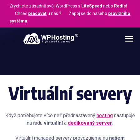
Zrychlete zásadně svůj WordPress s
LiteSpeed
nebo
Redis
!
Chceš
pracovat
u nás ? Zapoj se do našeho
provizního
systému
.
Virtuální servery
Když potřebujete více než přednastavený
hosting
nastupuje
na řadu
virtuální
a
dedikovaný server
.
Virtuální managed servery provozujeme na
našem