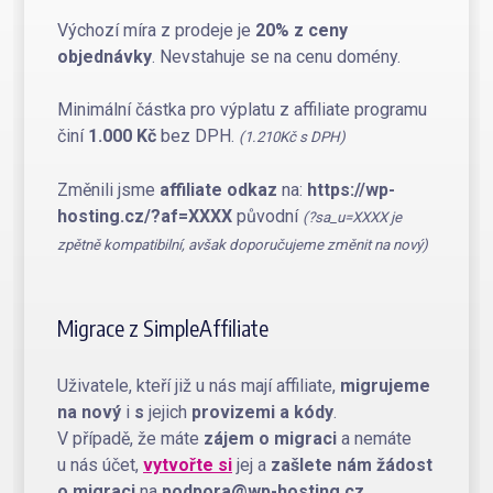
Výchozí míra z prodeje je
20% z ceny
objednávky
. Nevstahuje se na cenu domény.
Minimální částka pro výplatu z affiliate programu
činí
1.000 Kč
bez DPH.
(1.210Kč s DPH)
Změnili jsme
affiliate odkaz
na:
https://wp-
hosting.cz/?af=XXXX
původní
(?sa_u=XXXX je
zpětně kompatibilní, avšak doporučujeme změnit na nový)
Migrace z SimpleAffiliate
Uživatele, kteří již u nás mají affiliate,
migrujeme
na nový
i
s
jejich
provizemi
a kódy
.
V případě, že máte
zájem o migraci
a nemáte
u nás účet,
vytvořte si
jej a
zašlete nám žádost
o migraci
na
podpora@wp-hosting.cz