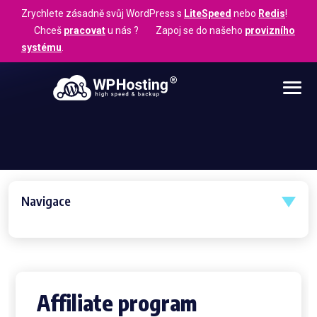
Zrychlete zásadně svůj WordPress s
LiteSpeed
nebo
Redis
!
Chceš
pracovat
u nás ? Zapoj se do našeho
provizního
systému
.
Navigace
Affiliate program