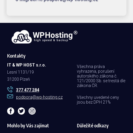
Kontakty
IT & WP HOST s.r.o.
Všechna práva
vyhrazena, porušení
Lesní 1131/19
autorského zákona č.
31200 Plzeň
121/2000 Sb. se trestá dle
zákona ČR.
377 477 284
podpora@wp-hosting.cz
Všechny uvedené ceny
jsou bez DPH 21%
Mohlo by Vás zajímat
Důležité odkazy