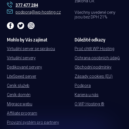
zákona ČR.
377 477 284
podpora@wp-hosting.cz
Všechny uvedené ceny
jsou bez DPH 21%
Mohlo by Vás zajímat
Důležité odkazy
Virtuální server se správou
Proč chtít WP Hosting
Virtuální servery
Ochrana osobních údajů
Dedikované servery
Obchodní podmínky
LiteSpeed server
Zásady cookies (EU)
Ceník služeb
Podpora
Ceník domén
Kariera u nás
Migrace webu
O WP Hosting ®
Affiliate program
Provizní systém pro partnery