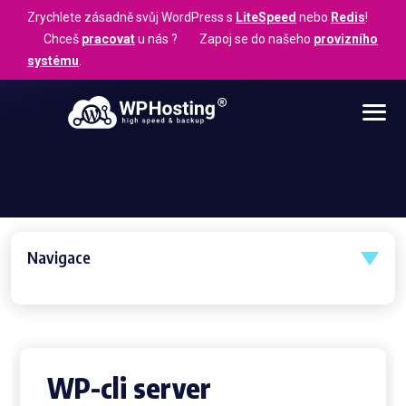
Zrychlete zásadně svůj WordPress s
LiteSpeed
nebo
Redis
!
Chceš
pracovat
u nás ? Zapoj se do našeho
provizního
systému
.
Navigace
WP-cli server