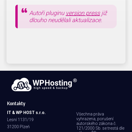
Autoři pluginu
version press
již
dlouho neudělali aktualizace.
Kontakty
IT & WP HOST s.r.o.
Všechna práva
vyhrazena, porušení
Lesní 1131/19
autorského zákona č.
31200 Plzeň
121/2000 Sb. se trestá dle