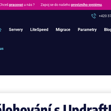
hceš
pracovat
u nás ? Zapoj se do našeho
provizního systému
.
+420 3
Servery
LiteSpeed
Migrace
Parametry
Blo
lus
lohování s Updraft