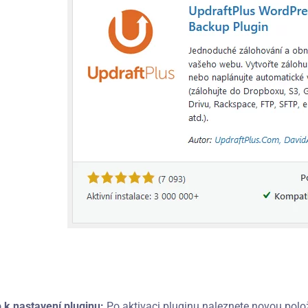
p k nastavení pluginu:
Po aktivaci pluginu naleznete novou polo