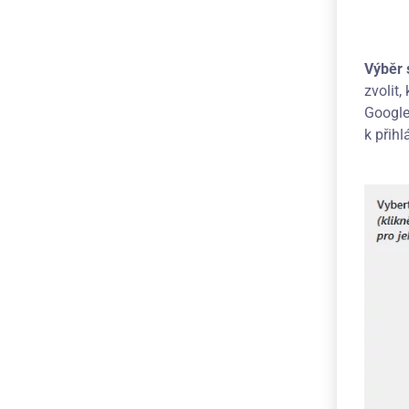
Výběr 
zvolit
Google 
k přih