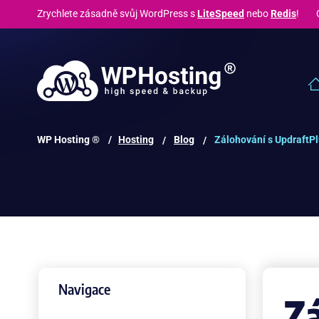
Zrychlete zásadně svůj WordPress s
LiteSpeed
nebo
Redis
! C
WP Hosting ® /
Hosting
Blog
Zálohování s UpdraftP
Navigace
Zá