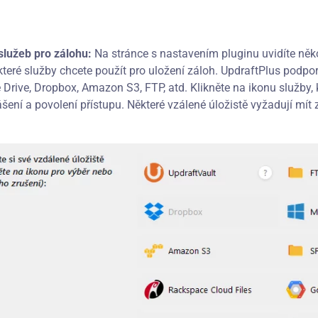
služeb pro zálohu:
Na stránce s nastavením pluginu uvidíte něko
, které služby chcete použít pro uložení záloh. UpdraftPlus podp
Drive, Dropbox, Amazon S3, FTP, atd. Klikněte na ikonu služby, k
lášení a povolení přístupu. Některé vzálené úložistě vyžadují m