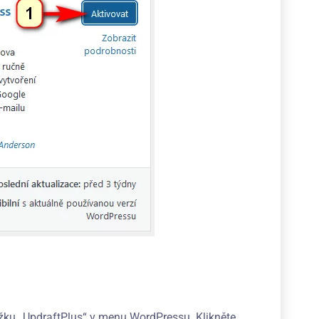
žku „UpdraftPlus“ v menu WordPressu. Klikněte