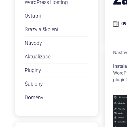
WordPress Hosting
Ostatní
09
Srazy a školení
Návody
Nastav
Aktualizace
Instal
Pluginy
WordPr
pluginů
Šablony
Domény