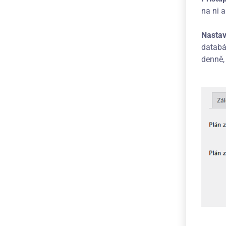
na ni a
Nastav
databá
denně,