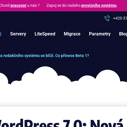
hceš
pracovat
u nás ? Zapoj se do našeho
provizního systému
.
+420 3
Servery
LiteSpeed
Migrace
Parametry
Blo
a redakčního systému se blíží. Co přinese Beta 1?
ordPress 7.0: Nová 