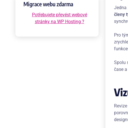
Migrace webu zdarma
Jedna 
členy 
Potřebujete převést webové
synchr
stránky na WP Hosting ?
Pro tý
zrychl
funkce
Spolu s
čase a
Viz
Revize
porovn
design