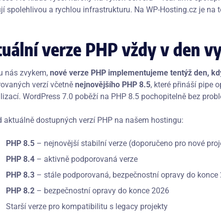
í spolehlivou a rychlou infrastrukturu. Na WP-Hosting.cz je na t
uální verze PHP vždy v den v
 u nás zvykem,
nové verze PHP implementujeme tentýž den, kd
ovaných verzí včetně
nejnovějšího PHP 8.5
, které přináší pipe
lizací. WordPress 7.0 poběží na PHP 8.5 pochopitelně bez prob
d aktuálně dostupných verzí PHP na našem hostingu:
PHP 8.5
– nejnovější stabilní verze (doporučeno pro nové proj
PHP 8.4
– aktivně podporovaná verze
PHP 8.3
– stále podporovaná, bezpečnostní opravy do konce
PHP 8.2
– bezpečnostní opravy do konce 2026
Starší verze pro kompatibilitu s legacy projekty