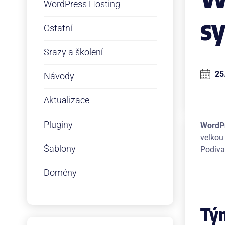
WordPress Hosting
sy
Ostatní
Srazy a školení
25
Návody
Aktualizace
Pluginy
WordPr
velkou
Šablony
Podíva
Domény
Tým