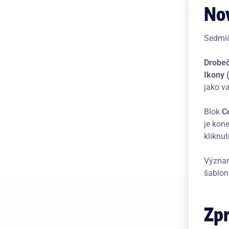
Nov
Sedmič
Drobeč
Ikony 
jako va
Blok
C
je kon
kliknu
Význam
šablon
Zpr