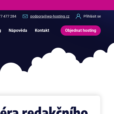
77 477 284
podpora@wp-hosting.cz
Přihlásit se
g
Nápověda
Kontakt
Objednat hosting
éra redakčního