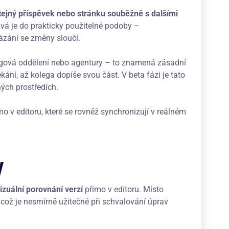
stejný příspěvek nebo stránku souběžně s dalšími
vá je do prakticky použitelné podoby –
ázání se změny sloučí.
ingová oddělení nebo agentury – to znamená zásadní
ní, až kolega dopíše svou část. V beta fázi je tato
ných prostředích.
 v editoru, které se rovněž synchronizují v reálném
y
izuální porovnání verzí
přímo v editoru. Místo
 což je nesmírně užitečné při schvalování úprav