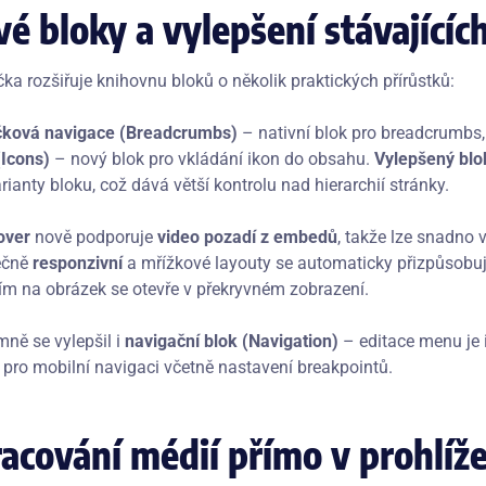
é bloky a vylepšení stávajícíc
ka rozšiřuje knihovnu bloků o několik praktických přírůstků:
ková navigace (Breadcrumbs)
– nativní blok pro breadcrumbs,
(Icons)
– nový blok pro vkládání ikon do obsahu.
Vylepšený blo
rianty bloku, což dává větší kontrolu nad hierarchií stránky.
over
nově podporuje
video pozadí z embedů
, takže lze snadno 
ečně
responzivní
a mřížkové layouty se automaticky přizpůsobují
tím na obrázek se otevře v překryvném zobrazení.
ně se vylepšil i
navigační blok (Navigation)
– editace menu je i
 pro mobilní navigaci včetně nastavení breakpointů.
acování médií přímo v prohlíže