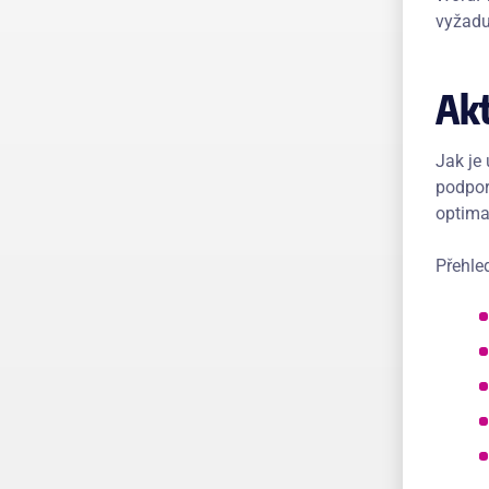
vyžaduj
Akt
Jak je
podpor
optima
Přehle