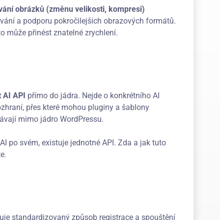
vání obrázků (změnu velikosti, kompresi)
ávání a podporu pokročilejších obrazových formátů.
o může přinést znatelné zrychlení.
 AI API
přímo do jádra. Nejde o konkrétního AI
hraní, přes které mohou pluginy a šablony
távají mimo jádro WordPressu.
AI po svém, existuje jednotné API. Zda a jak tuto
e.
tuje standardizovaný způsob registrace a spouštění