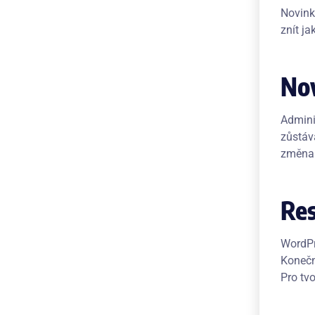
Novink
znít ja
Nov
Admini
zůstáv
změna
Res
WordPr
Konečn
Pro tv