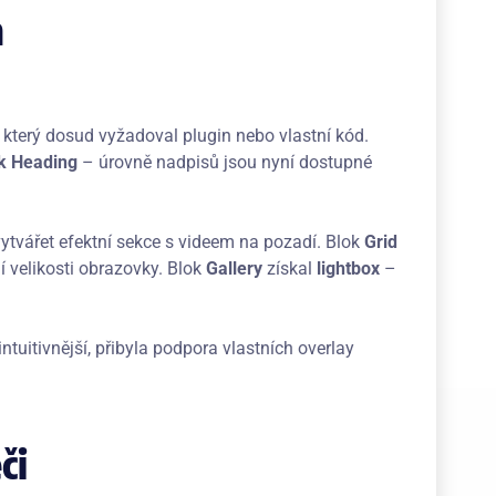
h
 který dosud vyžadoval plugin nebo vlastní kód.
k Heading
– úrovně nadpisů jsou nyní dostupné
vytvářet efektní sekce s videem na pozadí. Blok
Grid
 velikosti obrazovky. Blok
Gallery
získal
lightbox
–
ntuitivnější, přibyla podpora vlastních overlay
či