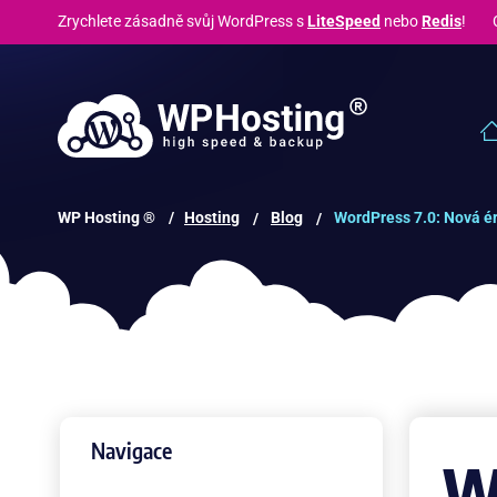
Zrychlete zásadně svůj WordPress s
LiteSpeed
nebo
Redis
! C
WP Hosting ® /
Hosting
Blog
WordPress 7.0: Nová ér
Navigace
W