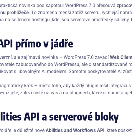
praktická novinka pod kapotou: WordPress 7.0 přesouvá
zpraco
anu prohlížeče
. To znamená menší zátěž serveru, rychlejší nahr
a na sdíleném hostingu, kde jsou serverové prostředky sdíleny, t
API přímo v jádře
verzní, ale zajímavá novinka – WordPress 7.0 zavádí
Web Client
ovatele zabudovaného do WordPressu, ale o standardizované roz
kovat s libovolným AI modelem. Samotní poskytovatelé AI zůs
ragmatický krok – místo toho, aby každý plugin řešil integraci s 
využijete, záleží čistě na vás a na pluginech, které si nainstalujet
lities API a serverové bloky
vojáře je důležité nové
Abilities and Workflows API
, které posky