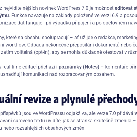
z nejviditelnějších novinek WordPress 7.0 je možnost
editovat 
týmu
. Funkce navazuje na základy položené ve verzi 6.9 a posou
onizace dat funguje i při výpadku připojení a po opětovném nav
my, které na obsahu spolupracují – ať už jde o redakce, market
ení workflow. Odpadá nekonečné přeposílání dokumentů nebo čeká
 zatím volitelná (opt-in), aby se mohla důkladně otestovat v růz
 real-time editací přichází i
poznámky (Notes)
– komentáře přímo
 usnadňují komunikaci nad rozpracovaným obsahem.
uální revize a plynulé přechod
 příspěvků jsou ve WordPressu odjakživa, ale verze 7.0 přidává
v
ávání surového textu uvidíte, jak se stránka skutečně změnila –
u nebo rozsáhlejších obsahových změn.