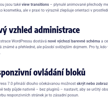
ou jsou také
view transitions
– plynulé animované přechody mez
ko kosmetika, ale v praxi to výrazně zlepšuje orientaci v prostře
ý vzhled administrace
strace WordPressu dostává
nové výchozí barevné schéma
a ce
á známé a přehledné, ale působí svěžejším dojmem. Pro ty, kdo v
.
ponzivní ovládání bloků
ess 7.0 přináší dlouho očekávanou možnost
skrýt nebo zobraz
ě tedy půjde nativně – bez pluginů – nastavit, aby se určitý ob
orbu responzivních stránek je to zásadní posun.