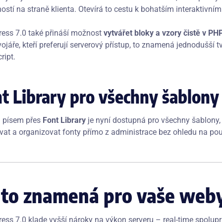
stí na straně klienta. Otevírá to cestu k bohatším interaktivním
ess 7.0 také přináší možnost
vytvářet bloky a vzory čistě v PH
ojáře, kteří preferují serverový přístup, to znamená jednodušší 
ript.
t Library pro všechny šablony
 písem přes
Font Library
je nyní dostupná pro všechny šablony,
ovat a organizovat fonty přímo z administrace bez ohledu na po
 to znamená pro vaše web
ess 7.0 klade vyšší nároky na výkon serveru – real-time spolupr