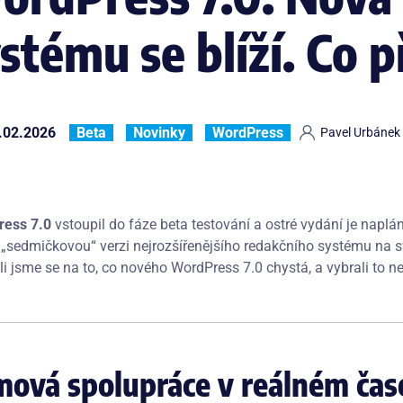
stému se blíží. Co p
.02.2026
Beta
Novinky
WordPress
Pavel Urbánek
ess 7.0
vstoupil do fáze beta testování a ostré vydání je napl
 „sedmičkovou“ verzi nejrozšířenějšího redakčního systému na svě
li jsme se na to, co nového WordPress 7.0 chystá, a vybrali to n
ová spolupráce v reálném čas