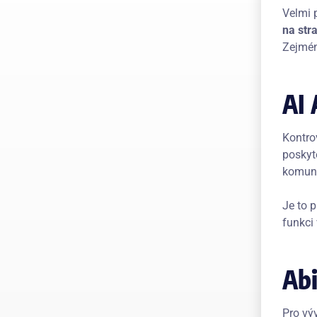
Velmi 
na str
Zejmén
AI 
Kontro
poskyt
komuni
Je to p
funkci 
Abi
Pro vý