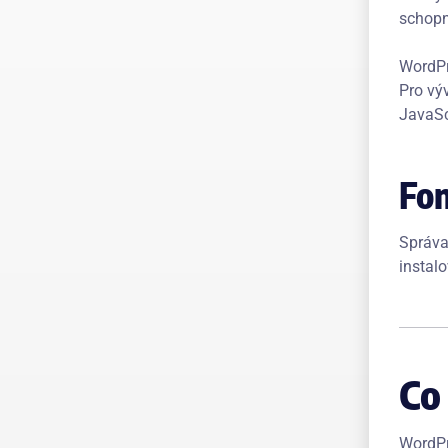
schopno
WordPr
Pro výv
JavaSc
Fon
Správa
instal
Co
WordPr