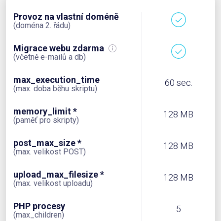
Provoz na vlastní doméně
(doména 2. řádu)
Migrace webu zdarma
(včetně e-mailů a db)
max_execution_time
60 sec.
(max. doba běhu skriptu)
memory_limit *
128 MB
(paměť pro skripty)
post_max_size *
128 MB
(max. velikost POST)
upload_max_filesize *
128 MB
(max. velikost uploadu)
PHP procesy
5
(max_children)