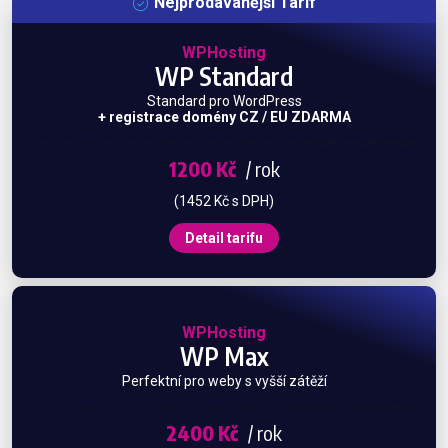
Nejprodávanější Tarif
WPHosting
WP Standard
Standard pro WordPress
+ registrace domény CZ / EU ZDARMA
1200 Kč
/ rok
(1452 Kč s DPH)
Detail tarifu
WPHosting
WP Max
Perfektní pro weby s vyšší zátěží
2400 Kč
/ rok