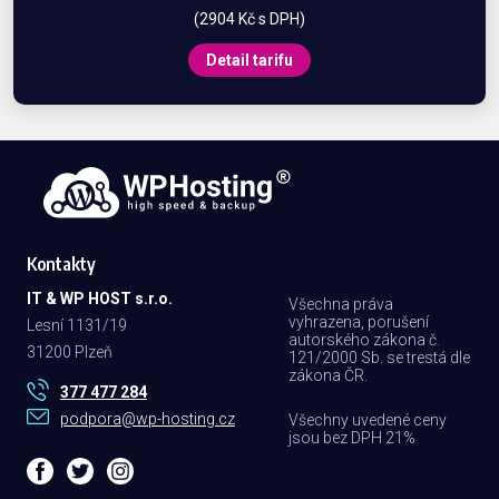
(2904 Kč s DPH)
Detail tarifu
Kontakty
IT & WP HOST s.r.o.
Všechna práva
vyhrazena, porušení
Lesní 1131/19
autorského zákona č.
31200 Plzeň
121/2000 Sb. se trestá dle
zákona ČR.
377 477 284
podpora@wp-hosting.cz
Všechny uvedené ceny
jsou bez DPH 21%