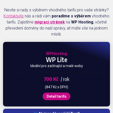
Nevíte si rady s výběrem vhodného tarifu pro vaše stránky?
Kontaktujte
nás a rádi vám
poradíme s výběrem
vhodného
tarifu. Zajistíme
migraci stránek
na
WP Hosting
, včetně
převedení domény do naší správy, ať máte vše na jednom
místě.
WPHosting
WP Lite
Ideální pro začínající a malé weby
700 Kč
/ rok
(847 Kč s DPH)
Detail tarifu