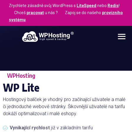
Zrychlete zásadně svůj WordPress s
LiteSpeed
nebo
Redis
!
Chceš
pracovat
u nás ? Zapoj se do našeho
provizního
systému
.
WPHosting
WP Lite
Hostingový balíček je vhodný pro začínající uživatele a malé
či jednoduché webové stránky. Šikovnější uživatelé na tarifu
dokáží optimalizovat i malé eshopy.
Vynikající rychlost
již v základním tarifu