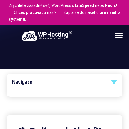
Zrychlete zásadně svůj WordPress s
LiteSpeed
nebo
Redis
!
Chceš
pracovat
u nás ? Zapoj se do našeho
provizního
systému
.
Navigace