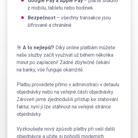
Google Pay a Apple Pay
– plaťte snadno
z mobilu, tabletu nebo hodinek.
Bezpečnost
– všechny transakce jsou
šifrované a chráněné.
🎯
A to nejlepší?
Díky online platbám můžete
naše služby začít využívat už během několika
minut po zaplacení! Žádné zbytečné čekání
na banky, vše funguje okamžitě.
Platbu provedete přímo v administraci v detaulu
objednávky nebo na veřejné části objednávky.
Zároveň jsme zjednodušili přístup ke stahování
faktur, nyní jí lze stáhnout na veřejné stránce
objednávky.
Vyzkoušejte nový způsob platby při vaší další
objednávce a užijte si pohodlí moderních