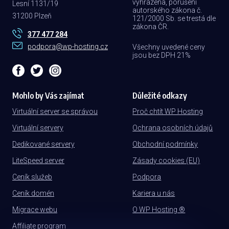
vyhrazena, porušení
Lesní 1131/19
autorského zákona č.
31200 Plzeň
121/2000 Sb. se trestá dle
zákona ČR.
377 477 284
podpora@wp-hosting.cz
Všechny uvedené ceny
jsou bez DPH 21%
Mohlo by Vás zajímat
Důležité odkazy
Virtuální server se správou
Proč chtít WP Hosting
Virtuální servery
Ochrana osobních údajů
Dedikované servery
Obchodní podmínky
LiteSpeed server
Zásady cookies (EU)
Ceník služeb
Podpora
Ceník domén
Kariera u nás
Migrace webu
O WP Hosting ®
Affiliate program