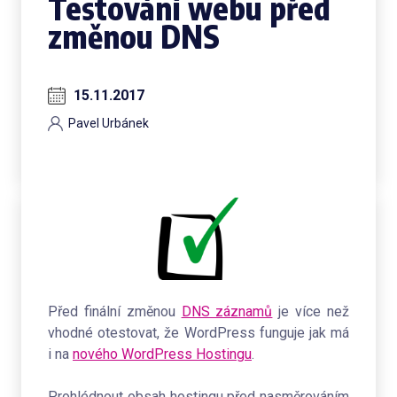
Testování webu před
změnou DNS
15.11.2017
Pavel Urbánek
Před finální změnou
DNS záznamů
je více než
vhodné otestovat, že WordPress funguje jak má
i na
nového WordPress Hostingu
.
Prohlédnout obsah hostingu před nasměrováním