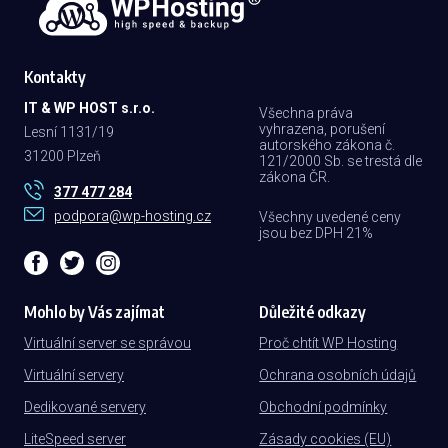
Kontakty
IT & WP HOST s.r.o.
Všechna práva
vyhrazena, porušení
Lesní 1131/19
autorského zákona č.
31200 Plzeň
121/2000 Sb. se trestá dle
zákona ČR.
377 477 284
podpora@wp-hosting.cz
Všechny uvedené ceny
jsou bez DPH 21%
Mohlo by Vás zajímat
Důležité odkazy
Virtuální server se správou
Proč chtít WP Hosting
Virtuální servery
Ochrana osobních údajů
Dedikované servery
Obchodní podmínky
LiteSpeed server
Zásady cookies (EU)