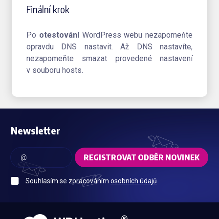
Finální krok
Po
otestování
WordPress webu nezapomeňte
opravdu DNS nastavit. Až DNS nastavíte,
nezapomeňte smazat provedené nastavení
v souboru hosts.
Newsletter
REGISTROVAT ODBĚR NOVINEK
Souhlasím se zpracováním
osobních údajů