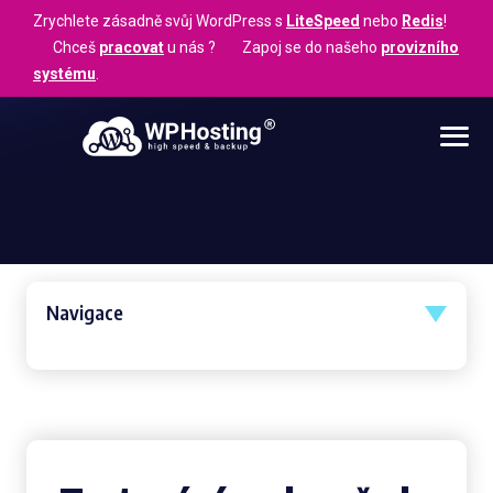
Zrychlete zásadně svůj WordPress s
LiteSpeed
nebo
Redis
!
Chceš
pracovat
u nás ? Zapoj se do našeho
provizního
systému
.
Navigace