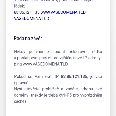
řádek:
88.86.121.135 www.VASEDOMENA.TLD
VASEDOMENA.TLD
Rada na závěr
Někdy je vhodné spustit příkazovou řádku
a poslat první packet pro zjištění nové IP adresy:
ping www.VASEDOMENA.TLD
Pokud se Vám vrátí IP
88.86.121.135
, je vše
správně.
Nyní otevřete prohlížeč a zadáte adresu své
domény (někdy je třeba ctrl+F5 pro vyprázdnění
cache).