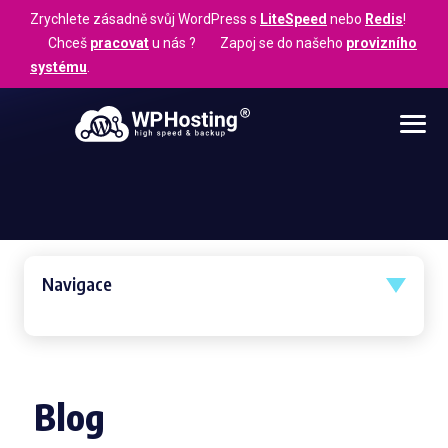
Zrychlete zásadně svůj WordPress s
LiteSpeed
nebo
Redis
!
Chceš
pracovat
u nás ? Zapoj se do našeho
provizního
systému
.
Navigace
Blog