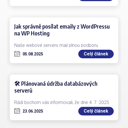
Jak správně posílat emaily z WordPressu
na WP Hosting
Naše webové servery mají plnou podporu
pro odesílání emailů pomocí PHP funkce mail(),
Celý článek
05.08.2025
která automaticky podepisuje všechny odchozí
emaily DKIM…
🛠 Plánovaná údržba databázových
serverů
Rádi bychom vás informovali, že dne 4. 7. 2025
od 22:00 proběhne plánovaná údržba některých
Celý článek
23.06.2025
našich databázových serverů. Cílem je provést…