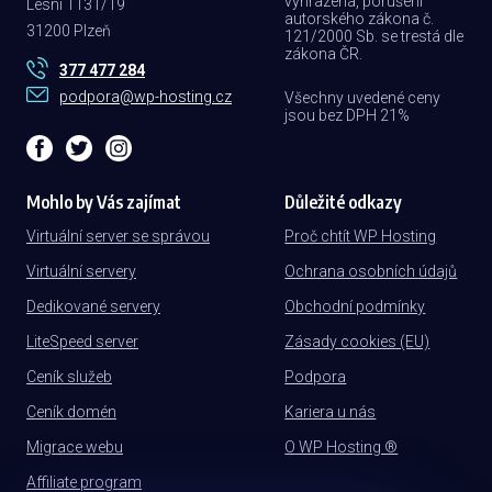
vyhrazena, porušení
Lesní 1131/19
autorského zákona č.
31200 Plzeň
121/2000 Sb. se trestá dle
zákona ČR.
377 477 284
podpora@wp-hosting.cz
Všechny uvedené ceny
jsou bez DPH 21%
Mohlo by Vás zajímat
Důležité odkazy
Virtuální server se správou
Proč chtít WP Hosting
Virtuální servery
Ochrana osobních údajů
Dedikované servery
Obchodní podmínky
LiteSpeed server
Zásady cookies (EU)
Ceník služeb
Podpora
Ceník domén
Kariera u nás
Migrace webu
O WP Hosting ®
Affiliate program