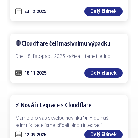
vstup do roku 2026. Děkujeme za spoluprácia
důvěru, kterou nám projevujete.
Celý článek
23.12.2025
🛑Cloudflare čelí masivnímu výpadku
Dne 18. listopadu 2025 zažívá internet jedno
z největších narušení posledních měsíců. Klíčový
hráč v globální internetové infrastruktuře,
Celý článek
18.11.2025
společnost Cloudflare,…
⚡ Nová integrace s Cloudflare
Máme pro vás skvělou novinku 🚀 – do naší
administrace jsme přidali plnou integraci
s Cloudflare. Od teď můžete svou…
Celý článek
12.09.2025