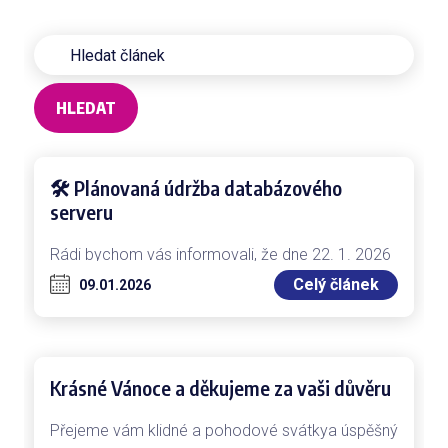
HLEDAT
🛠 Plánovaná údržba databázového
serveru
Rádi bychom vás informovali, že dne 22. 1. 2026
od 11:00 proběhne plánovaná údržba některých
Celý článek
09.01.2026
našich databázových serverů. Cílem je provést…
Krásné Vánoce a děkujeme za vaši důvěru
Přejeme vám klidné a pohodové svátkya úspěšný