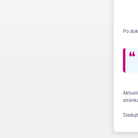
Po dok
Aktual
stránk
Sledujt