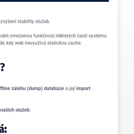
zvýšení stability služeb.
sobit omezenou funkčnost některých částí systému
dě, kdy web nevyužívá statickou cache.
t?
ffline zálohu (dump) databáze
a její
import
t našich služeb
.
á: