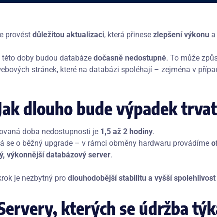
je provést
důležitou aktualizaci
, která přinese
zlepšení výkonu
a 
této doby budou databáze
dočasně nedostupné
. To může způ
ebových stránek, které na databázi spoléhají – zejména v přípa
Jak dlouho bude výpadek trva
vaná doba nedostupnosti je
1,5 až 2 hodiny
.
á se o běžný upgrade – v rámci obměny hardwaru provádíme
o
ý, výkonnější databázový server
.
krok je nezbytný pro
dlouhodobější stabilitu a vyšší spolehlivos
Servery, kterých se údržba týk