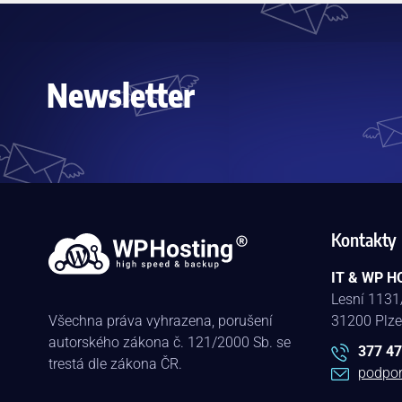
Newsletter
Kontakty
IT & WP HO
Lesní 1131
Všechna práva vyhrazena, porušení
31200 Plz
autorského zákona č. 121/2000 Sb. se
377 47
trestá dle zákona ČR.
podpo