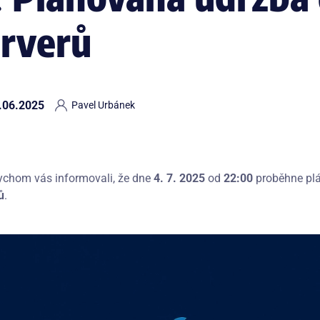
erverů
.06.2025
Pavel Urbánek
ychom vás informovali, že dne
4. 7. 2025
od
22:00
proběhne plá
ů
.