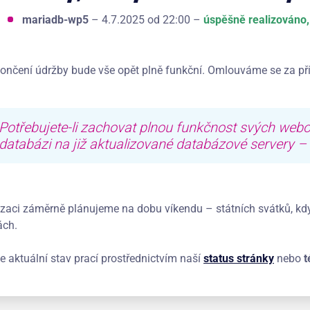
mariadb-wp5
– 4.7.2025 od 22:00 –
úspěšně realizováno,
ončení údržby bude vše opět plně funkční. Omlouváme se za p
Potřebujete-li zachovat plnou funkčnost svých web
databázi na již aktualizované databázové servery –
izaci záměrně plánujeme na dobu víkendu – státních svátků, k
ách.
e aktuální stav prací prostřednictvím naší
status stránky
nebo
t