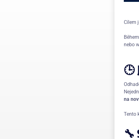
Cílem 
Během 
nebo w
🕒
Odhado
Nejedn
na nov
Tento 
🔧 