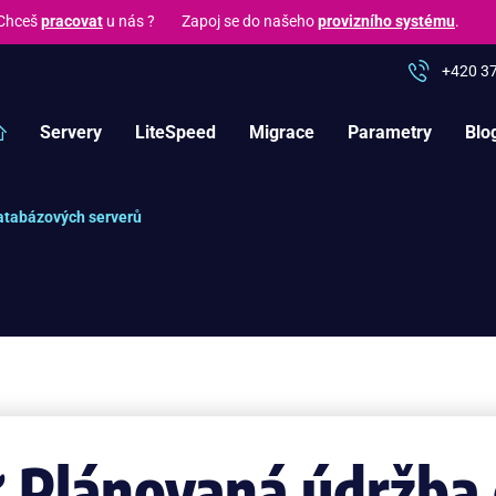
hceš
pracovat
u nás ? Zapoj se do našeho
provizního systému
.
+420 3
Servery
LiteSpeed
Migrace
Parametry
Blo
atabázových serverů
 Plánovaná údržba