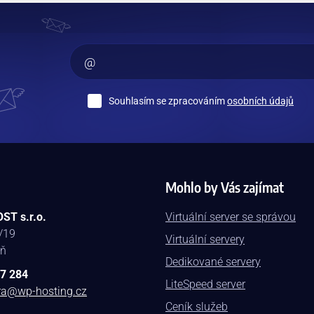
Souhlasím se zpracováním
osobních údajů
Mohlo by Vás zajímat
ST s.r.o.
Virtuální server se správou
/19
Virtuální servery
eň
Dedikované servery
7 284
LiteSpeed server
ra@wp-hosting.cz
Ceník služeb