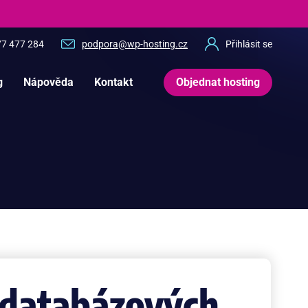
77 477 284
podpora@wp-hosting.cz
Přihlásit se
g
Nápověda
Kontakt
Objednat hosting
 databázových