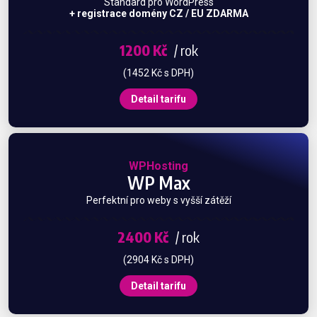
Standard pro WordPress
+ registrace domény CZ / EU ZDARMA
1200 Kč
/ rok
(1452 Kč s DPH)
Detail tarifu
WPHosting
WP Max
Perfektní pro weby s vyšší zátěží
2400 Kč
/ rok
(2904 Kč s DPH)
Detail tarifu