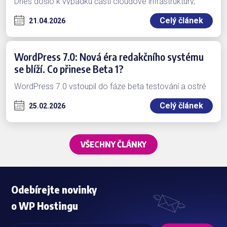
Dnes došlo k výpadku části cloudové infrastruktury,
která zajišťuje provoz virtuálních…
Celý článek
21.04.2026
WordPress 7.0: Nová éra redakčního systému
se blíží. Co přinese Beta 1?
WordPress 7.0 vstoupil do fáze beta testování a ostré
vydání je…
Celý článek
25.02.2026
VŠECHNY ČLÁNKY
Odebírejte novinky
o WP Hostingu