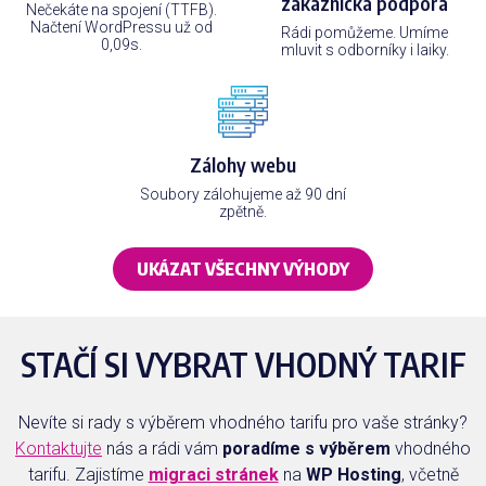
zákaznická podpora
Nečekáte na spojení (TTFB).
Načtení WordPressu už od
Rádi pomůžeme. Umíme
0,09s.
mluvit s odborníky i laiky.
Zálohy webu
Soubory zálohujeme až 90 dní
zpětně.
UKÁZAT VŠECHNY VÝHODY
STAČÍ SI VYBRAT VHODNÝ TARIF
Nevíte si rady s výběrem vhodného tarifu pro vaše stránky?
Kontaktujte
nás a rádi vám
poradíme s výběrem
vhodného
tarifu. Zajistíme
migraci stránek
na
WP Hosting
, včetně