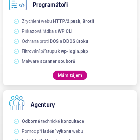
Programátoři
Zrychlení webu
HTTP/2 push, Brotli
Příkazová řádka s
WP CLI
Ochrana proti
DOS
a
DDOS útoku
Filtrování přístupu k
wp-login.php
Malware
scanner souborů
Mám zájem
Agentury
Odborné
technické
konzultace
Pomoc při
ladění výkonu
webu