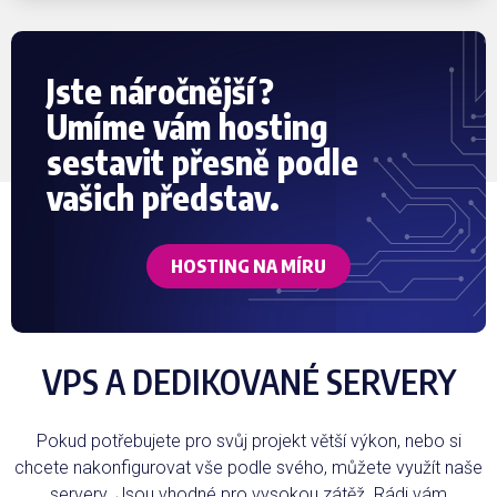
Jste náročnější?
Umíme vám hosting
sestavit přesně podle
vašich představ.
HOSTING NA MÍRU
VPS A DEDIKOVANÉ SERVERY
Pokud potřebujete pro svůj projekt větší výkon, nebo si
chcete nakonfigurovat vše podle svého, můžete využít naše
servery. Jsou vhodné pro vysokou zátěž. Rádi vám