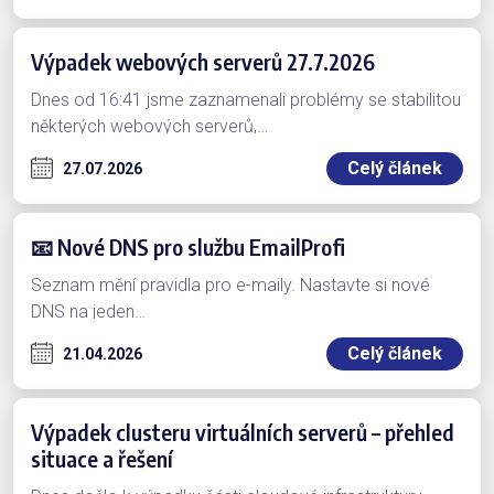
funkčnost některých částí systému nebo webových
stránek, které na databázi spoléhají – zejména
Výpadek webových serverů 27.7.2026
v případě, kdy web nevyužívá statickou…
Dnes od 16:41 jsme zaznamenali problémy se stabilitou
některých webových serverů,…
Celý článek
27.07.2026
📧 Nové DNS pro službu EmailProfi
Seznam mění pravidla pro e-maily. Nastavte si nové
DNS na jeden…
Celý článek
21.04.2026
Výpadek clusteru virtuálních serverů – přehled
situace a řešení