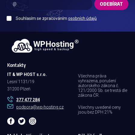
ODEBÍRAT
Souhlasím se zpracováním
osobních údajů
Kontakty
IT & WP HOST s.r.o.
Všechna práva
vyhrazena, porušení
Lesní 1131/19
autorského zákona č.
31200 Plzeň
121/2000 Sb. se trestá dle
zákona ČR.
377 477 284
podpora@wp-hosting.cz
Všechny uvedené ceny
jsou bez DPH 21%