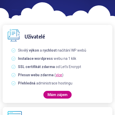
Uživatelé
Skvělý
výkon
a
rychlost
načítání WP webů
Instalace wordpress
webu na 1 klik
SSL certifikát zdarma
od Let’s Encrypt
Přesun webu zdarma
(
více
)
Přehledná
administrace hostingu
Mám zájem