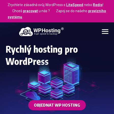
Zrychlete zásadně svůj WordPress s
LiteSpeed
nebo
Redis
!
Chceš
pracovat
u nás ? Zapoj se do našeho
provizního
systému
.
Rychlý hosting pro
WordPress
OBJEDNAT WP HOSTING