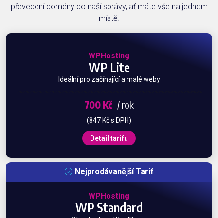
převedení domény do naší správy, ať máte vše na jednom
místě.
WPHosting
WP Lite
Ideální pro začínající a malé weby
700 Kč
/ rok
(847 Kč s DPH)
Detail tarifu
Nejprodávanější Tarif
WPHosting
WP Standard