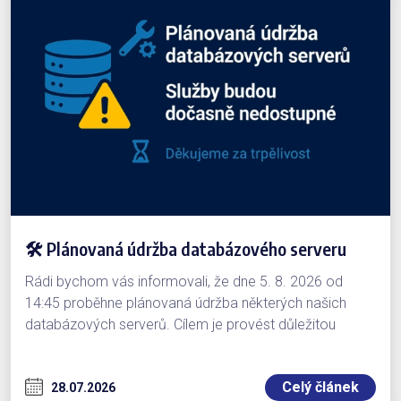
🛠 Plánovaná údržba databázového serveru
Rádi bychom vás informovali, že dne 5. 8. 2026 od
14:45 proběhne plánovaná údržba některých našich
databázových serverů. Cílem je provést důležitou
aktualizaci, která přinese zlepšení výkonu a zvýšení
stability služeb. Během této doby budou databáze
Celý článek
dočasně nedostupné. To může způsobit omezenou
28.07.2026