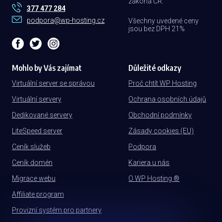
zákona ČR.
377 477 284
podpora@wp-hosting.cz
Všechny uvedené ceny
jsou bez DPH 21%
Mohlo by Vás zajímat
Důležité odkazy
Virtuální server se správou
Proč chtít WP Hosting
Virtuální servery
Ochrana osobních údajů
Dedikované servery
Obchodní podmínky
LiteSpeed server
Zásady cookies (EU)
Ceník služeb
Podpora
Ceník domén
Kariera u nás
Migrace webu
O WP Hosting ®
Affiliate program
Provizní systém pro partnery