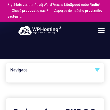
Zrychlete zásadně svůj WordPress s
LiteSpeed
nebo
Redis
!
Chceš
pracovat
u nás ? Zapoj se do našeho
provizního
systému
.
Navigace