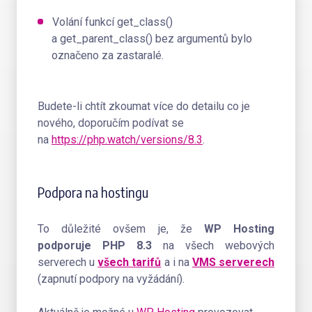
Volání funkcí get_class()
a get_parent_class() bez argumentů bylo
označeno za zastaralé​.
​​​​​​​Budete-li chtít zkoumat více do detailu co je
nového, doporučím podívat se
na
https://php.watch/versions/8.3
.
Podpora na hostingu
To důležité ovšem je, že
WP Hosting
podporuje
PHP 8.3
na všech webových
serverech u
všech tarifů
a i na
VMS serverech
(zapnutí podpory na vyžádání).