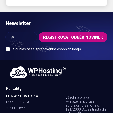
Newsletter
REGISTROVAT ODBĚR NOVINEK
Souhlasím se zpracováním
osobních údajů
Kontakty
IT & WP HOST s.r.o.
Všechna práva
vyhrazena, porušení
Lesní 1131/19
autorského zákona č.
31200 Plzeň
121/2000 Sb. se trestá dle