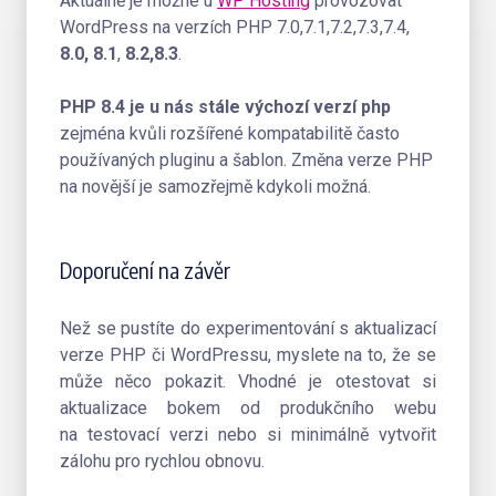
Aktuálně je možné u
WP Hosting
provozovat
WordPress na verzích PHP 7.0,7.1,7.2,7.3,7.4,
8.0, 8.1
,
8.2,8.3
.
PHP 8.4 je u nás stále výchozí verzí php
zejména kvůli rozšířené kompatabilitě často
používaných pluginu a šablon. Změna verze PHP
na novější je samozřejmě kdykoli možná.
Doporučení na závěr
Než se pustíte do experimentování s aktualizací
verze PHP či WordPressu, myslete na to, že se
může něco pokazit. Vhodné je otestovat si
aktualizace bokem od produkčního webu
na testovací verzi nebo si minimálně vytvořit
zálohu pro rychlou obnovu.