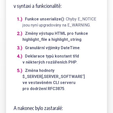
v syntaxi a funkcionalitě:
Funkce unserialize()
: Chyby E_NOTICE
jsou nyní upgradovány na E_WARNING.
Změny výstupu HTML pro funkce
highlight_file a highlight_string
.
Granulární výjimky DateTime
.
Deklarace typů konstant tříd
v některých rozšířeních PHP
.
Změna hodnoty
$_SERVER[‚SERVER_SOFTWARE‘]
ve vestavěném CLI serveru
pro dodržení RFC3875
.
A nakonec bylo zastaralé: