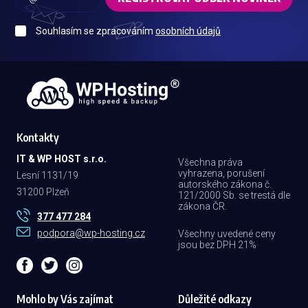
Souhlasím se zpracováním
osobních údajů
Kontakty
IT & WP HOST s.r.o.
Všechna práva
vyhrazena, porušení
Lesní 1131/19
autorského zákona č.
31200 Plzeň
121/2000 Sb. se trestá dle
zákona ČR.
377 477 284
podpora@wp-hosting.cz
Všechny uvedené ceny
jsou bez DPH 21%
Mohlo by Vás zajímat
Důležité odkazy