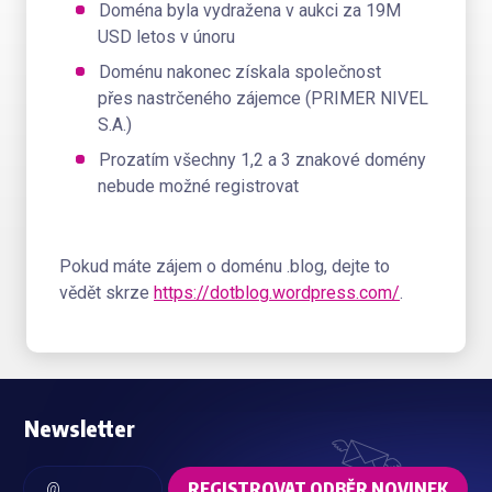
Doména byla vydražena v aukci za 19M
USD letos v únoru
Doménu nakonec získala společnost
přes nastrčeného zájemce (PRIMER NIVEL
S.A.)
Prozatím všechny 1,2 a 3 znakové domény
nebude možné registrovat
Pokud máte zájem o doménu .blog, dejte to
vědět skrze
https://dotblog.wordpress.com/
.
Newsletter
REGISTROVAT ODBĚR NOVINEK