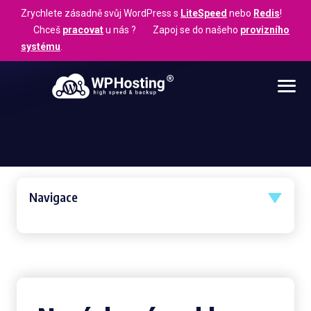
Zrychlete zásadně svůj WordPress s
LiteSpeed
nebo
Redis
!
Chceš
pracovat
u nás ? Zapoj se do našeho
provizního
systému
.
Navigace