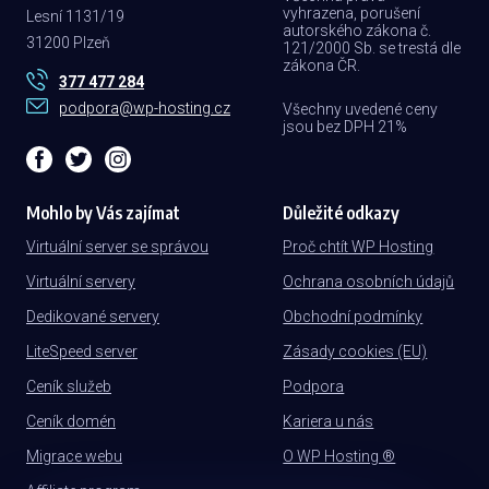
vyhrazena, porušení
Lesní 1131/19
autorského zákona č.
31200 Plzeň
121/2000 Sb. se trestá dle
zákona ČR.
377 477 284
podpora@wp-hosting.cz
Všechny uvedené ceny
jsou bez DPH 21%
Mohlo by Vás zajímat
Důležité odkazy
Virtuální server se správou
Proč chtít WP Hosting
Virtuální servery
Ochrana osobních údajů
Dedikované servery
Obchodní podmínky
LiteSpeed server
Zásady cookies (EU)
Ceník služeb
Podpora
Ceník domén
Kariera u nás
Migrace webu
O WP Hosting ®