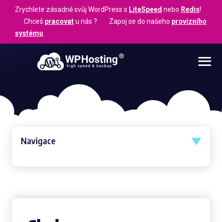
Zrychlete zásadně svůj WordPress s
LiteSpeed
nebo
Redis
!
Chceš
pracovat
u nás ? Zapoj se do našeho
provizního
systému
.
Navigace