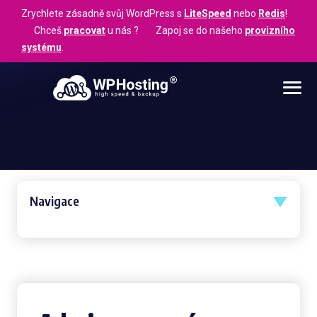
Zrychlete zásadně svůj WordPress s
LiteSpeed
nebo
Redis
!
Chceš
pracovat
u nás ? Zapoj se do našeho
provizního
systému
.
Navigace