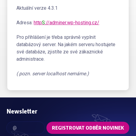
Aktuální verze 4.3.1
Adresa:
http
S
://adminer.wp-hosting.cz/
Pro přihlášení je třeba správně vyplnit
databázový server. Na jakém serveru hostujete
své databáze, zjistíte ze své zákaznické
administrace.
( pozn. server localhost nemáme.)
Newsletter
REGISTROVAT ODBĚR NOVINEK