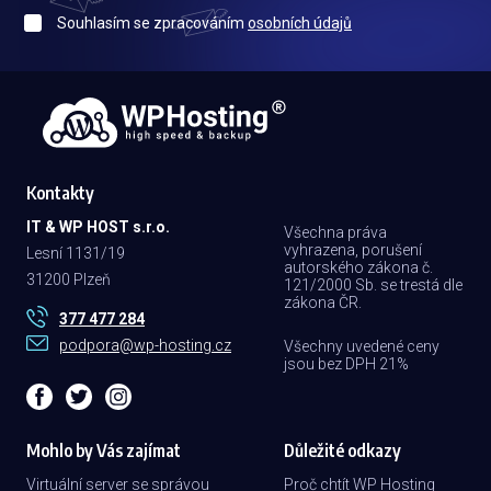
Souhlasím se zpracováním
osobních údajů
Kontakty
IT & WP HOST s.r.o.
Všechna práva
vyhrazena, porušení
Lesní 1131/19
autorského zákona č.
31200 Plzeň
121/2000 Sb. se trestá dle
zákona ČR.
377 477 284
podpora@wp-hosting.cz
Všechny uvedené ceny
jsou bez DPH 21%
Mohlo by Vás zajímat
Důležité odkazy
Virtuální server se správou
Proč chtít WP Hosting